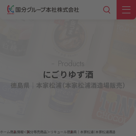
Products
にごりゆず酒
徳島県｜本家松浦（本家松浦酒造場販売）
ホーム
商品情報
＜国分専売商品＞リキュール
徳島県｜本家松浦（本家松浦酒造場販売）「にご