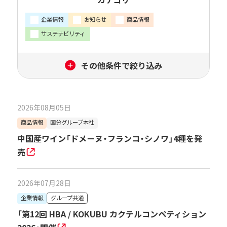
企業情報
お知らせ
商品情報
サステナビリティ
企業
グループ共通
国分グループ本社
国分北海道
国分東北
国分関信越
国分首都圏
国分中部
国分西日本
国分九州
2026年08月05日
国分フレッシュ・フードトランス
ヤシマ
商品情報
国分グループ本社
新潟酒販
デリシャス・クック
中国産ワイン「ドメーヌ・フランコ・シノワ」4種を発
ロジストラスト・パートナーズ
T&Dロジテム
売
国分ビジネスサポート
国分ビジネスエキスパート
公開年
2026年07月28日
すべて
2026年
2025年
2024年
企業情報
グループ共通
2023年
2022年
2021年
2020年
「第12回 HBA / KOKUBU カクテルコンペティション
2019年
2018年
2017年
2016年