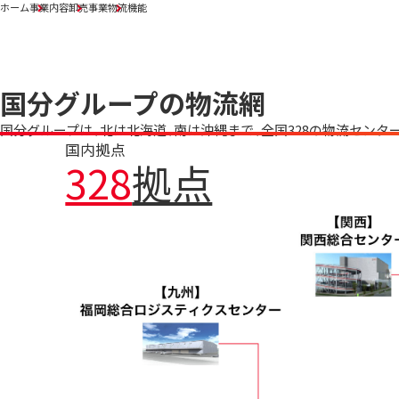
ホーム
事業内容
卸売事業
物流機能
国分グループの物流網
国分グループは、北は北海道、南は沖縄まで、全国328の物流センタ
国内拠点
328
拠点