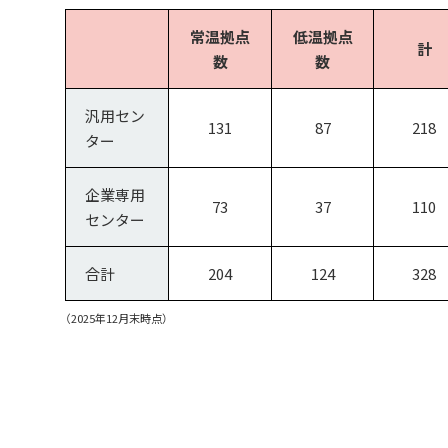
常温拠点
低温拠点
計
数
数
汎用
セン
131
87
218
ター
企業専用
73
37
110
センター
合計
204
124
328
（2025年12月末時点）