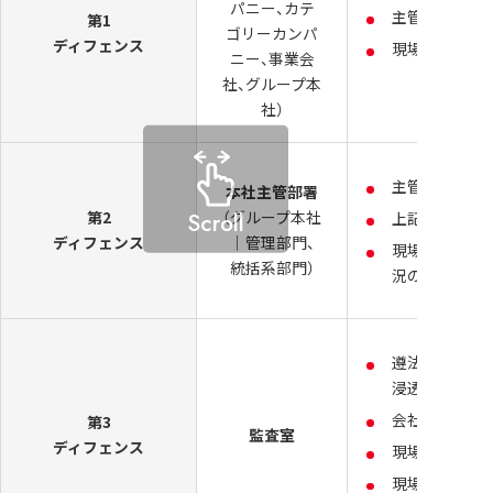
パニー、カテ
主管部署が提
第1
ゴリーカンパ
ディフェンス
現場自らの定
ニー、事業会
社、グループ本
社）
主管とする業
本社主管部署
第2
（グループ本社
Scroll
上記ルールの
ディフェンス
｜管理部門、
現場における
統括系部門）
況の確認
遵法精神の醸
浸透啓発
会社全体のル
第3
監査室
ディフェンス
現場の業務運
現場と主管部