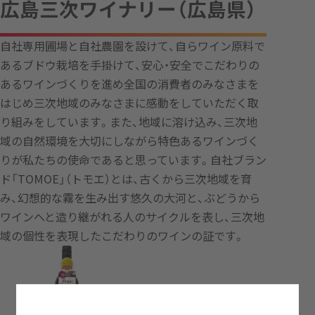
広島三次ワイナリー（広島県）
自社専用圃場と自社農園を設けて、自らワイン原料で
あるブドウ栽培を手掛けて、安心・安全でこだわりの
あるワインづくりを進め全国の消費者のみなさまを
はじめ三次地域のみなさまに感動をしていただく取
り組みをしています。また、地域に溶け込み、三次地
域の自然環境を大切にしながら特色あるワインづく
りが私たちの使命であると思っています。自社ブラン
ド「TOMOE」（トモエ）とは、古くから三次地域を育
み、幻想的な霧を生み出す悠久の大河と、ぶどうから
ワインへと造り継がれる人のサイクルを表し、三次地
域の個性を表現したこだわりのワインの証です。