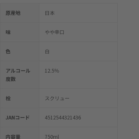
原産地
日本
味
やや辛口
色
白
アルコール
12.5％
度数
栓
スクリュー
JANコード
4512544321436
内容量
750ml