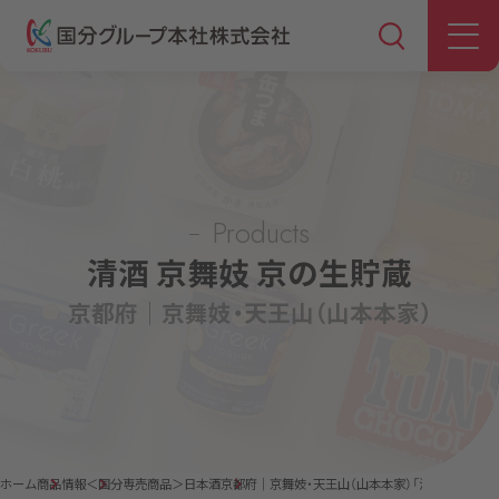
Products
清酒 京舞妓 京の生貯蔵
京都府｜京舞妓・天王山（山本本家）
ホーム
商品情報
＜国分専売商品＞日本酒
京都府｜京舞妓・天王山（山本本家）「清酒 京舞妓 