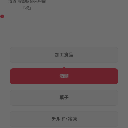
清酒 京舞妓 純米吟醸
「祝」
加工食品
酒類
菓子
チルド・冷凍