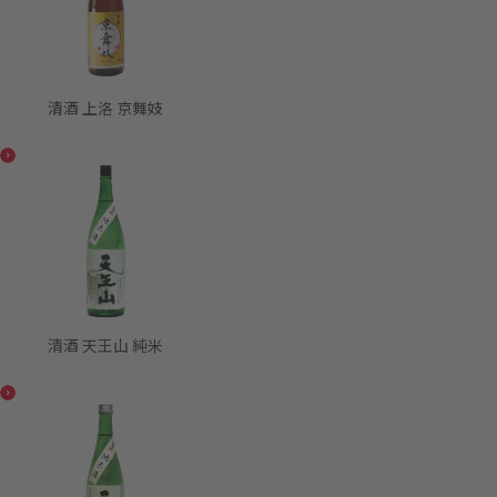
清酒 上洛 京舞妓
清酒 天王山 純米