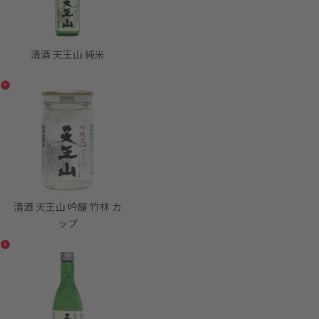
清酒 天王山 純米
清酒 天王山 吟醸 竹林 カ
ップ