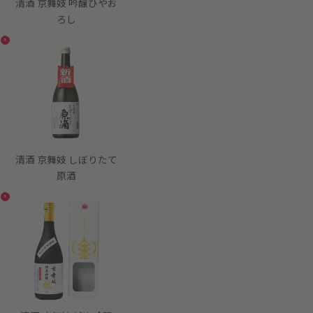
清酒 京舞妓 吟醸ひやお
ろし
清酒 京舞妓 しぼりたて
原酒