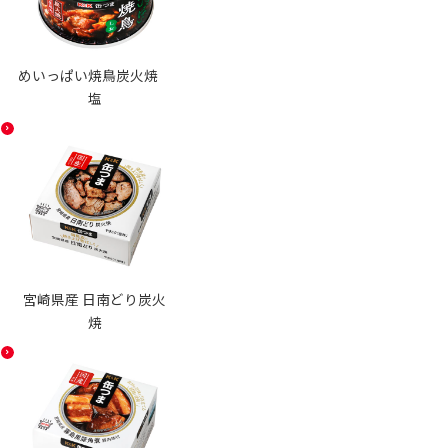
めいっぱい焼鳥炭火焼
塩
宮崎県産 日南どり炭火
焼