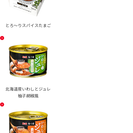
とろ〜りスパイスたまご
北海道産いわしとジュレ
柚子胡椒風