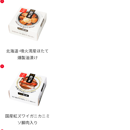
北海道・噴火湾産ほたて
燻製油漬け
国産紅ズワイガニカニミ
ソ脚肉入り