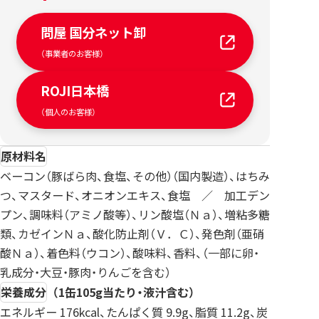
問屋 国分ネット卸
（事業者のお客様）
ROJI日本橋
（個人のお客様）
原材料名
ベーコン（豚ばら肉、食塩、その他）（国内製造）、はちみ
つ、マスタード、オニオンエキス、食塩 ／ 加工デン
プン、調味料（アミノ酸等）、リン酸塩（Ｎａ）、増粘多糖
類、カゼインＮａ、酸化防止剤（Ｖ．Ｃ）、発色剤（亜硝
酸Ｎａ）、着色料（ウコン）、酸味料、香料、（一部に卵・
乳成分・大豆・豚肉・りんごを含む）
栄養成分
（1缶105g当たり・液汁含む）
エネルギー 176kcal、たんぱく質 9.9g、脂質 11.2g、炭