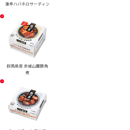
激辛ハバネロサーディン
群馬県産 赤城山麓豚角
煮