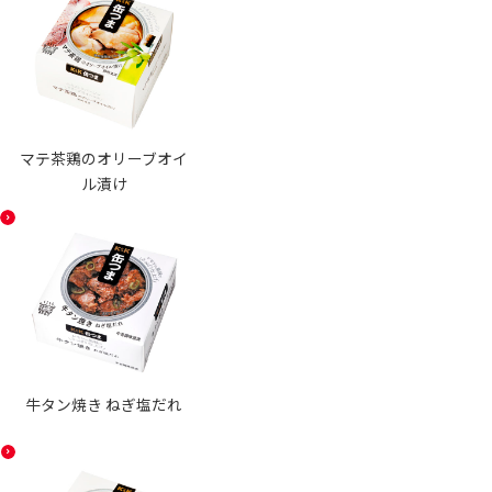
マテ茶鶏のオリーブオイ
ル漬け
牛タン焼き ねぎ塩だれ