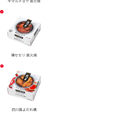
牛マルチョウ 直火焼
鶏セセリ 直火焼
四川風よだれ鶏