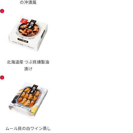
の沖漬風
北海道産 つぶ貝燻製油
漬け
ムール貝の白ワイン蒸し