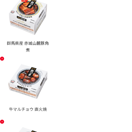
群馬県産 赤城山麓豚角
煮
牛マルチョウ 直火焼