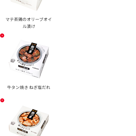
マテ茶鶏のオリーブオイ
ル漬け
牛タン焼き ねぎ塩だれ