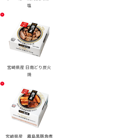
塩
宮崎県産 日南どり炭火
焼
宮崎県産 霧島黒豚角煮