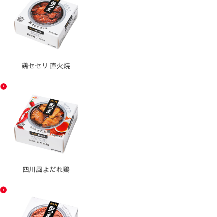
鶏セセリ 直火焼
四川風よだれ鶏