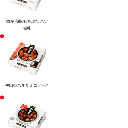
国産 和豚もちぶた ハツ
塩味
牛肉のバルサミコソース