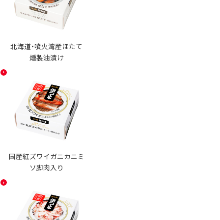
北海道・噴火湾産ほたて
燻製油漬け
国産紅ズワイガニカニミ
ソ脚肉入り