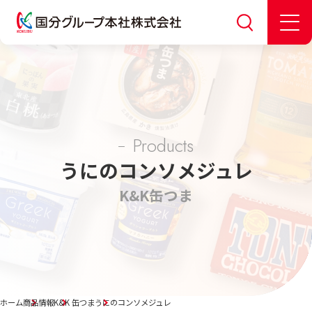
Products
うにのコンソメジュレ
K&K
缶つま
ホーム
商品情報
K&K 缶つま
うにのコンソメジュレ