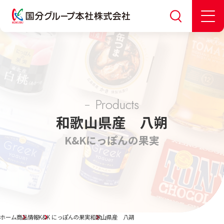
Products
和歌山県産 八朔
K&K
にっぽんの果実
ホーム
商品情報
K&K にっぽんの果実
和歌山県産 八朔