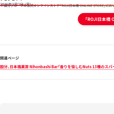
2026年3月2日 (月)
国分グループの公式オンラインストア「ROJI日本橋 ONLINE STORE」
「ROJI日本橋 
関連ページ
国分、日本橋菓房 Nihonbashi Bar「香りを愉しむNuts 13種