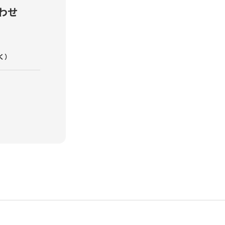
わせ
く）
課