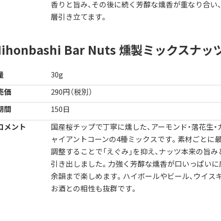
香りと旨み、その後に続く芳醇な燻香が重なり合い
層引き立てます。
ihonbashi Bar
Nuts 燻製ミックスナッ
量
30g
売価
290円（税別）
期間
150日
コメント
国産桜チップで丁寧に燻した、アーモンド・落花生・
ャイアントコーンの4種ミックスです。素材ごとに
調整することで「えぐみ」を抑え、ナッツ本来の旨み
引き出しました。力強く芳醇な燻香が口いっぱいに
余韻まで楽しめます。ハイボールやビール、ウイス
お酒との相性も抜群です。