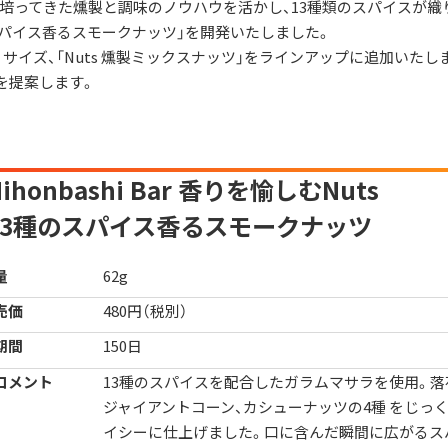
培ってきた燻製と調味のノウハウを活かし、13種類のスパイスが織
のスパイス香るスモークナッツ」を開発いたしました。
イズ、「Nuts 燻製ミックスナッツ」をラインアップに追加いたし
を提案します。
ihonbashi Bar
香りを愉しむNuts
13種のスパイス香るスモークナッツ
量
62g
売価
480円（税別）
期間
150日
コメント
13種のスパイスを配合したガラムマサラを使用。落
ジャイアントコーン、カシューナッツの4種 をじっ
イシーに仕上げました。口に含んだ瞬間に広がるス