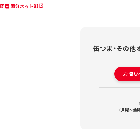
問屋 国分ネット卸
缶つま・その他
お問い
（月曜～金