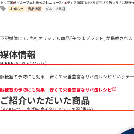
トップ
国分グループ本社株式会社ニュース
（メディア情報）NIKKEI STYLEで缶つまさば
お知らせ
商品情報
グループ共通
下記媒体にて、当社オリジナル商品「缶つまブランド」が掲載されま
媒体情報
NIKKEI STYLE（Ｗｅｂ）
脳梗塞の予防にも効果 安くて栄養豊富なサバ缶レシピというテー
脳梗塞の予防にも効果 安くて栄養豊富なサバ缶レシピ
ご紹介いただいた商品
「K&K缶つま さば味噌イタリアン」270円（税抜）