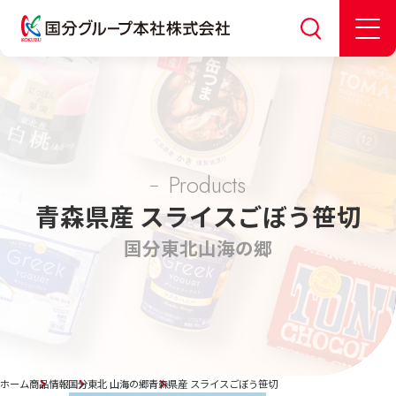
Products
青森県産 スライスごぼう笹切
国分東北
山海の郷
ホーム
商品情報
国分東北 山海の郷
青森県産 スライスごぼう笹切