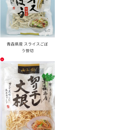
青森県産 スライスごぼ
う笹切