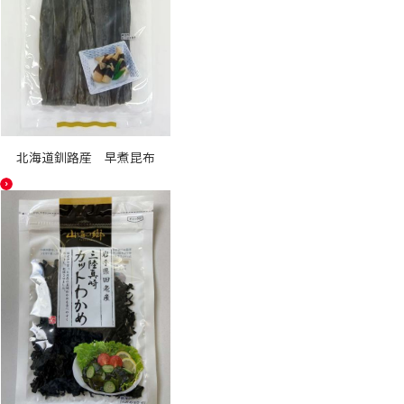
北海道釧路産 早煮昆布