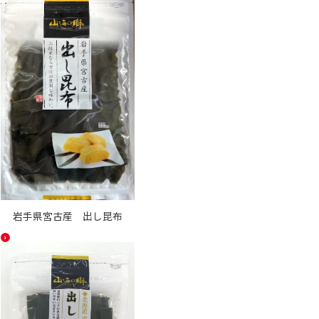
岩手県宮古産 出し昆布