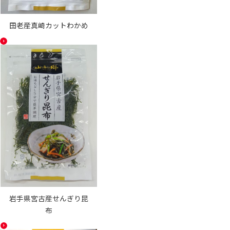
田老産真崎カットわかめ
岩手県宮古産せんぎり昆
布