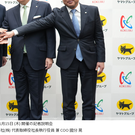
年1月15日 (木) 開催の記者説明会
社(株)
代表取締役社長執行役員 兼 COO 國分 晃