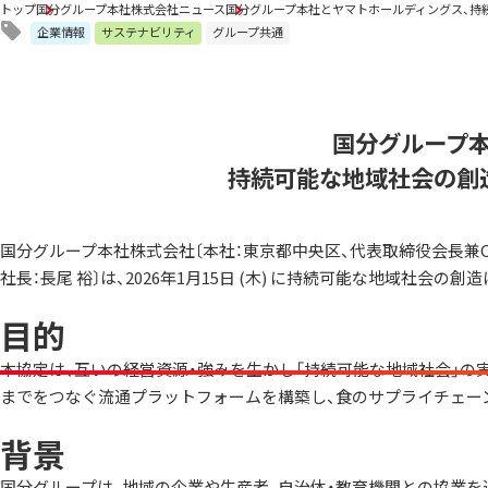
トップ
国分グループ本社株式会社ニュース
国分グループ本社とヤマトホールディングス、持
企業情報
サステナビリティ
グループ共通
国分グループ
持続可能な地域社会の創
国分グループ本社株式会社〔本社：東京都中央区、代表取締役会長兼C
社長：長尾 裕〕は、2026年1月15日 (木) に持続可能な地域社会
目的
本協定は、互いの経営資源・強みを生かし「持続可能な地域社会」の
までをつなぐ流通プラットフォームを構築し、食のサプライチェー
背景
国分グループは、地域の企業や生産者、自治体・教育機関との協業を