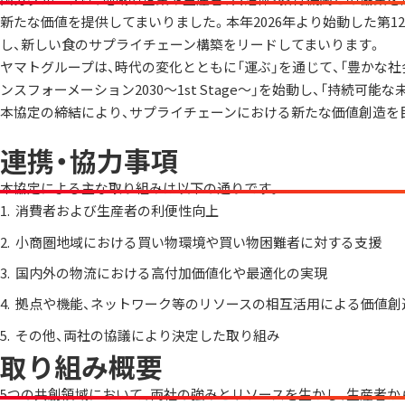
新たな価値を提供してまいりました。本年2026年より始動した第
し、新しい食のサプライチェーン構築をリードしてまいります。
ヤマトグループは、時代の変化とともに「運ぶ」を通じて、「豊かな社
ンスフォーメーション2030～1st Stage～」を始動し、「持続
本協定の締結により、サプライチェーンにおける新たな価値創造を
連携・協力事項
本協定による主な取り組みは以下の通りです。
消費者および生産者の利便性向上
小商圏地域における買い物環境や買い物困難者に対する支援
国内外の物流における高付加価値化や最適化の実現
拠点や機能、ネットワーク等のリソースの相互活用による価値創
その他、両社の協議により決定した取り組み
取り組み概要
5つの共創領域において、両社の強みとリソースを生かし、生産者