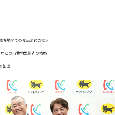
た遠隔地間での食品流通の拡大
ーなどの消費地型拠点の構築
の創出