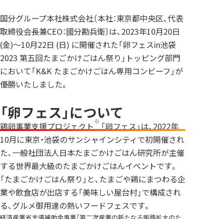
国分グループ本社株式会社〔本社：東京都中央区、代表
取締役会長兼CEO：國分勘兵衛〕は、2023年10月20日
(金)～10月22日 (日) に開催された「卵フェスin池袋
2023 第五回たまごかけごはん祭り」トッピング部門
において「K&K たまごかけごはん専用コンビーフ」が
優勝いたしました。
「卵フェス」について
※
鶏卵事業支援プロジェクト
「卵フェス」は、2022年
10月に東京・池袋のサンシャインシティで初開催され
た、一般社団法人日本たまごかけごはん研究所が主催
する世界最大級のたまごかけごはんイベントです。
「たまごかけごはん祭り」と、たまごや鶏にまつわる企
業や飲食店が出店する「美味しい屋台村」で構成され
る、グルメ御用達の熱いフードフェスです。
経済産業省主導補助金事業「第二次産業の新たなる販路拡大のた