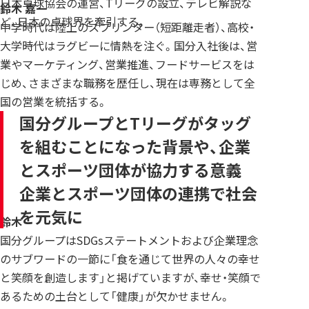
日本卓球協会の運営、Tリーグの設立、テレビ解説な
鈴木 嘉一
ど、日本の卓球界を牽引する。
中学時代は陸上のスプリンター（短距離走者）、高校・
大学時代はラグビーに情熱を注ぐ。国分入社後は、営
業やマーケティング、営業推進、フードサービスをは
じめ、さまざまな職務を歴任し、現在は専務として全
国の営業を統括する。
国分グループとTリーグがタッグ
を組むことになった背景や、企業
とスポーツ団体が協力する意義
企業とスポーツ団体の連携で社会
を元気に
鈴木
国分グループはSDGsステートメントおよび企業理念
のサブワードの一節に「食を通じて世界の人々の幸せ
と笑顔を創造します」と掲げていますが、幸せ・笑顔で
あるための土台として「健康」が欠かせません。