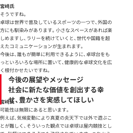
宮﨑氏
そうですね。
卓球は世界で普及しているスポーツの一つで、外国の
方にも馴染みがあります。小さなスペースがあれば楽
しめますし、ラリーを続けていくと、世代や国籍を超
えたコミュニケーションが生まれます。
今後は、誰もが簡単に利用できるように、卓球台をも
っといろいろな場所に置いて、健康的な卓球文化を広
く根付かせたいですね。
今後の展望やメッセージ
社会に新たな価値を創出する幸
せ、豊かさを実感してほしい
宮﨑
氏
可能性は無限にあると思います。
例えば、気候変動により真夏の炎天下では外で遊ぶこ
とが難しく、そういった観点では卓球は屋内競技とし