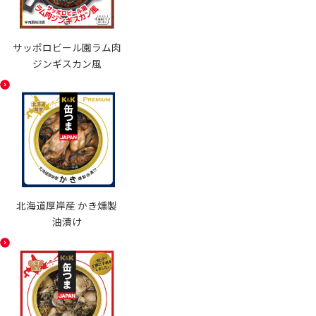
サッポロビール園ラム肉
ジンギスカン風
北海道厚岸産 かき燻製
油漬け