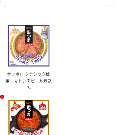
サッポロ クラシック使
用 マトン肉ビール煮込
み