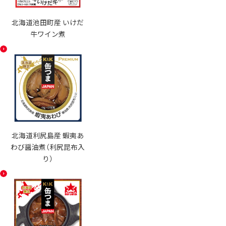
北海道池田町産 いけだ
牛ワイン煮
北海道利尻島産 蝦夷あ
わび醤油煮（利尻昆布入
り）