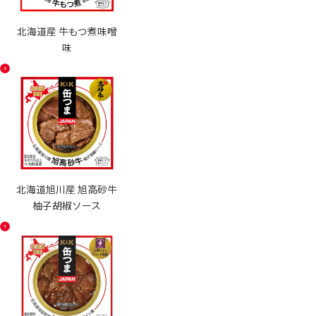
北海道産 牛もつ煮味噌
味
北海道旭川産 旭高砂牛
柚子胡椒ソース