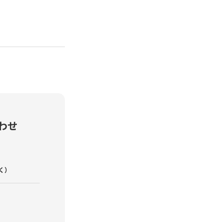
わせ
く）
課