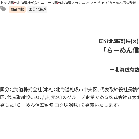
トップ
国分北海道株式会社ニュース
国分北海道×ヨシムラ・フード・HD「らーめん信玄監修 
商品情報
国分北海道
国分北海道(株)✕
「らーめん信
－北海道有
国分北海道株式会社〔本社：北海道札幌市中央区、代表取締役社長執行
区、代表取締役CEO：吉村元久〕のグループ企業である株式会社丸太
発した「らーめん信玄監修 コク味噌味」を発売いたします。