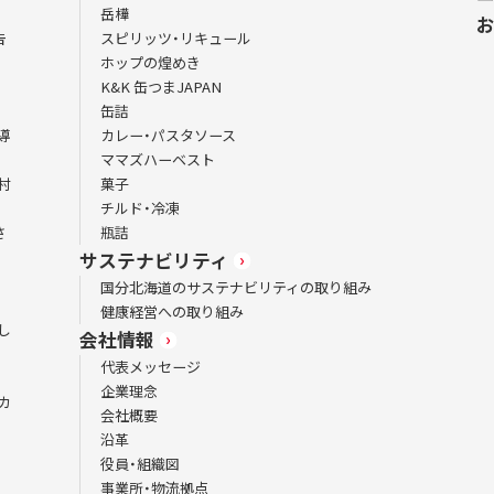
岳樺
告
スピリッツ・リキュール
ホップの煌めき
K&K 缶つまJAPAN
缶詰
導
カレー・パスタソース
ママズハーベスト
村
菓子
チルド・冷凍
さ
瓶詰
サステナビリティ
国分北海道のサステナビリティの取り組み
健康経営への取り組み
し
会社情報
代表メッセージ
企業理念
カ
会社概要
沿革
役員・組織図
事業所・物流拠点