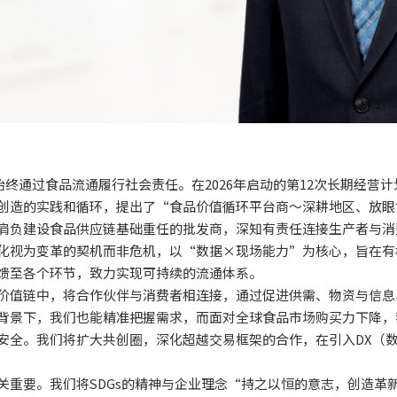
团始终通过食品流通履行社会责任。在2026年启动的第12次长期经
创造的实践和循环，提出了“食品价值循环平台商～深耕地区、放眼
肩负建设食品供应链基础重任的批发商，深知有责任连接生产者与消
化视为变革的契机而非危机，以“数据×现场能力”为核心，旨在有
馈至各个环节，致力实现可持续的流通体系。
价值链中，将合作伙伴与消费者相连接，通过促进供需、物资与信息
背景下，我们也能精准把握需求，而面对全球食品市场购买力下降，
安全。我们将扩大共创圈，深化超越交易框架的合作，在引入DX（
关重要。我们将SDGs的精神与企业理念“持之以恒的意志，创造革