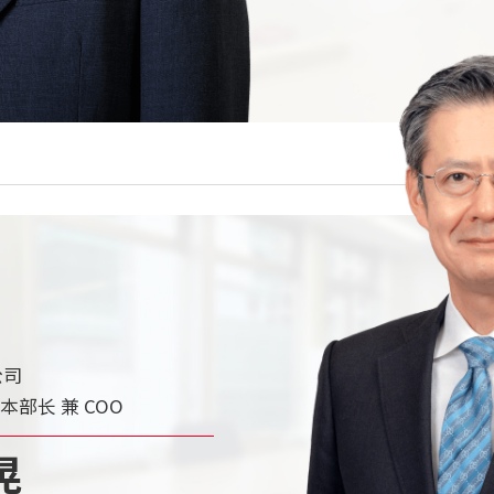
公司
部长 兼 COO
晃