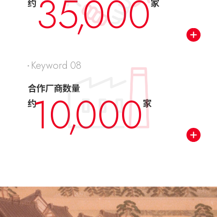
35
,
0
00
约
家
Keyword 08
合作厂商数量
1
0
,
0
00
约
家