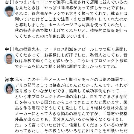
古川
さつまいもコロッケが無事に発売されて店頭に並んでいるの
を見たときは、やっぱり達成感があって嬉しかったですね。
それに、得意先がチラシでも大きく扱ってくれて。載るとは
聞いていたけどここまで注目（または期待）してくれたのか
と感動しました。ホームページでも写真を使ってくれたり、
秋の特売企画で取り上げてくれたりと、積極的に販促を行っ
てくださったのは印象に残っています。
中川
私の得意先も、フードロス削減をアピールしつつ広く展開し
てくださって、お客様にも好評でした。私個人としても、普
段は単独で動くことが多いから、こういうプロジェクト形式
でチームを組んで動く経験は新鮮で楽しかったですね。
河本
元々、この干し芋メーカーと取引があったのは別の部署で、
デリカ部門としては接点がほとんどなかったんです。それが
巡り巡ってつながりができ、協業して成功事例を作って……
という本プロジェクトの一連の流れは、自社でさまざまな間
口を持っている国分だからこそできたことだと思います。製
品を作る過程でどうしても発生してしまう端材や規格外品は
メーカーにとって大きな悩みの種なんですが、「端材や規格
外品が出ることも、国分さんがいるから怖くなくなりまし
た」って言っていただけて。信頼してくださっているのが伝
わってきたし、その後もいろいろなお困りごとを相談いただ