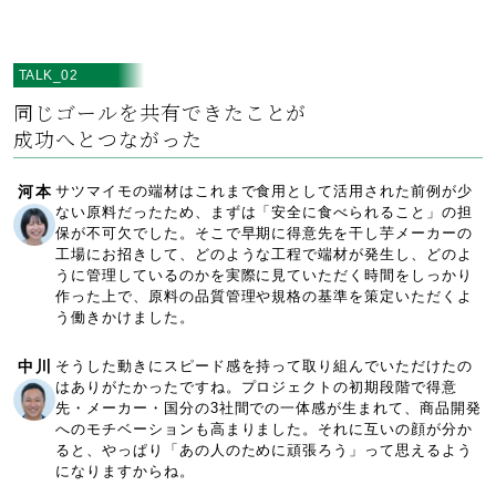
TALK_02
同じゴールを共有できたことが
成功へとつながった
河本
サツマイモの端材はこれまで食用として活用された前例が少
ない原料だったため、まずは「安全に食べられること」の担
保が不可欠でした。そこで早期に得意先を干し芋メーカーの
工場にお招きして、どのような工程で端材が発生し、どのよ
うに管理しているのかを実際に見ていただく時間をしっかり
作った上で、原料の品質管理や規格の基準を策定いただくよ
う働きかけました。
中川
そうした動きにスピード感を持って取り組んでいただけたの
はありがたかったですね。プロジェクトの初期段階で得意
先・メーカー・国分の3社間での一体感が生まれて、商品開発
へのモチベーションも高まりました。それに互いの顔が分か
ると、やっぱり「あの人のために頑張ろう」って思えるよう
になりますからね。