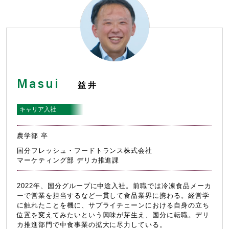
採用イベント情報
Information
採用情報
Masui
益井
新卒採用情報
キャリア採用情報
キャリア入社
FAQ
農学部 卒
国分フレッシュ・フードトランス株式会社
マーケティング部 デリカ推進課
2022年、国分グループに中途入社。前職では冷凍食品メーカ
ーで営業を担当するなど一貫して食品業界に携わる。経営学
に触れたことを機に、サプライチェーンにおける自身の立ち
位置を変えてみたいという興味が芽生え、国分に転職。デリ
カ推進部門で中食事業の拡大に尽力している。