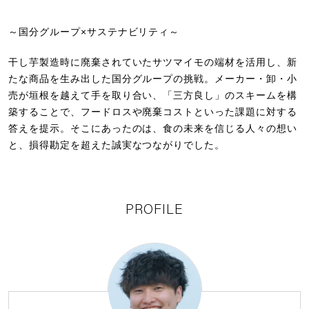
共創する仕事たち。
～国分グループ×サステナビリティ～
Project 01
国分グループ × 地域密着
干し芋製造時に廃棄されていたサツマイモの端材を活用し、新
「黒アヒージョ」を通じて描く、
たな商品を生み出した国分グループの挑戦。メーカー・卸・小
千葉県と国分の共創のかたち
売が垣根を越えて手を取り合い、「三方良し」のスキームを構
築することで、フードロスや廃棄コストといった課題に対する
Project 02
国分グループ×サスティナビリティ
答えを提示。そこにあったのは、食の未来を信じる人々の想い
と、損得勘定を超えた誠実なつながりでした。
捨てられていた食品に、
命を宿すプロジェクト
Project 03
国分グループ×海外
PROFILE
オレンジ市場の危機に、
未開拓の原料で挑む
Talk session
学生だった、あの頃。