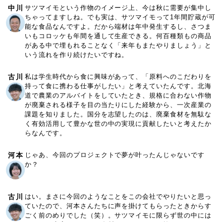
中川
サツマイモという作物のイメージ上、今は秋に需要が集中し
ちゃってますしね。でも実は、サツマイモって1年間貯蔵が可
能な食品なんですよ。だから端材は年中発生するし、さつま
いもコロッケも年間を通して生産できる。何百種類もの商品
がある中で埋もれることなく「来年もまたやりましょう」と
いう流れを作り続けたいですね。
古川
私は学生時代から食に興味があって、「原料へのこだわりを
持って食に携わる仕事がしたい」と考えていたんです。北海
道で農業のアルバイトをしていたとき、規格に合わない作物
が廃棄される様子を目の当たりにした経験から、一次産業の
課題を知りました。国分を志望したのは、廃棄食材を無駄な
く有効活用して豊かな世の中の実現に貢献したいと考えたか
らなんです。
河本
じゃあ、今回のプロジェクトで夢が叶ったんじゃないです
か？
古川
はい。まさに今回のようなことをこの会社でやりたいと思っ
ていたので、河本さんたちに声を掛けてもらったときからす
ごく前のめりでした（笑）。サツマイモに限らず世の中には