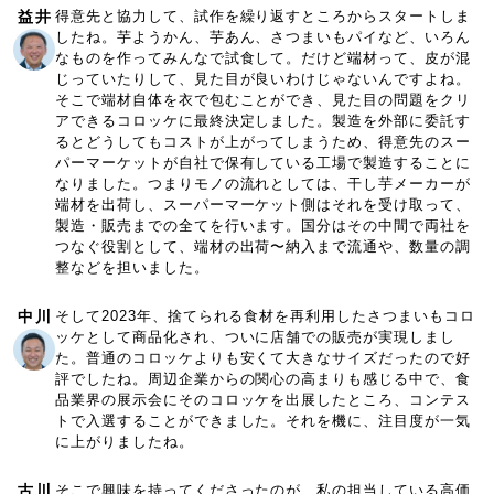
益井
得意先と協力して、試作を繰り返すところからスタートしま
したね。芋ようかん、芋あん、さつまいもパイなど、いろん
なものを作ってみんなで試食して。だけど端材って、皮が混
じっていたりして、見た目が良いわけじゃないんですよね。
そこで端材自体を衣で包むことができ、見た目の問題をクリ
アできるコロッケに最終決定しました。製造を外部に委託す
るとどうしてもコストが上がってしまうため、得意先のスー
パーマーケットが自社で保有している工場で製造することに
なりました。つまりモノの流れとしては、干し芋メーカーが
端材を出荷し、スーパーマーケット側はそれを受け取って、
製造・販売までの全てを行います。国分はその中間で両社を
つなぐ役割として、端材の出荷〜納入まで流通や、数量の調
整などを担いました。
中川
そして2023年、捨てられる食材を再利用したさつまいもコロ
ッケとして商品化され、ついに店舗での販売が実現しまし
た。普通のコロッケよりも安くて大きなサイズだったので好
評でしたね。周辺企業からの関心の高まりも感じる中で、食
品業界の展示会にそのコロッケを出展したところ、コンテス
トで入選することができました。それを機に、注目度が一気
に上がりましたね。
古川
そこで興味を持ってくださったのが、私の担当している高価