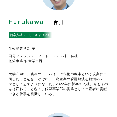
学生だった、あの頃。
Furukawa
古川
Region
ゼンコクノコクブ
新卒入社（エリアキャリア）
ゼンコクノコクブ
生物産業学部 卒
国分フレッシュ・フードトランス株式会社
Environment
低温事業部 営業五課
人材育成・キャリア
働き方・福利厚生
大学在学中、農家のアルバイトで作物の廃棄という現実に直
面したことをきっかけに、一次産業の課題解決を就活のテー
人材育成・キャリア
マとして志すようになった。2022年に新卒で入社。今もその
志は変わることなく、低温事業部の営業として生産者に貢献
働き方・福利厚生
できる仕事を模索している。
Events
採用イベント情報