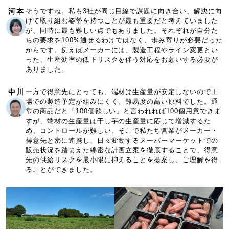
河本
そうですね。私も3社が同じ目線で課題に向き合い、解決に向
けて取り組む姿勢を持つことが最も重要だと考えていました
が、同時に最も難しい点でもありました。それぞれが自分た
ちの要求を100%通せるわけではなく、歩み寄りが必要だった
からです。例えばメーカーには、製造工程やライン変更とい
った、生産効率の低下リスクを伴う対応をお願いする必要が
ありました。
中川
一方で得意先にとっても、端材は生産量が安定しないので工
場での製造予定が組みにくく、難易度の高い原料でした。通
常の商品だと「100個欲しい」と言われれば100個用意できま
すが、端材の生産量は干し芋の生産量に応じて増減するた
め、コントロールが難しい。そこで私たち営業がメーカー・
得意先と密に連携し、日々変動するスーパーマーケットでの
販売状況を踏まえた綿密な計画立案を徹底することで、得意
先の供給リスクを最小限に抑えることを提案し、ご理解を得
ることができました。