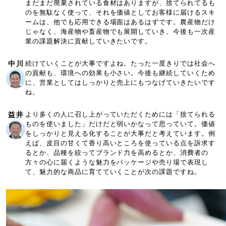
まだまだ廃棄されている食材はありますが、捨てられてるも
のを無駄なく使って、それを価値としてお客様に届けるスキ
ームは、他でも応用できる場面はあるはずです。農産物だけ
じゃなく、海産物や畜産物でも展開していき、今後も一次産
業の課題解決に貢献していきたいです。
中川
続けていくことが大事ですよね。たった一度きりでは社会へ
の貢献も、環境への効果も小さい。今後も継続していくため
に、営業としてはしっかりと売上にもつなげていきたいです
ね。
益井
より多くの人に召し上がっていただくためには「捨てられる
ものを使いました」だけだと弱いかなって思っていて。価値
をしっかりと見える化することが大事だと考えています。例
えば、皮目の甘くて香り高いところを使っている点を訴求す
るとか、品種を絞ってブランド力を高めるとか、消費者の
方々の心に届くような魅力をパッケージや売り場で表現し
て、魅力的な商品に育てていくことが次の課題ですね。