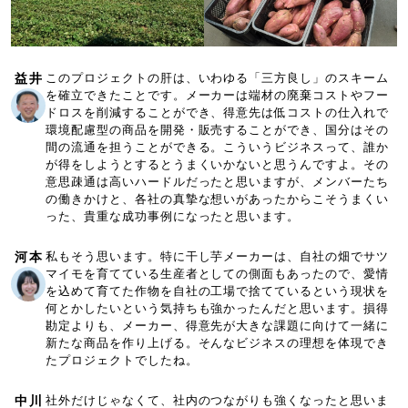
益井
このプロジェクトの肝は、いわゆる「三方良し」のスキーム
を確立できたことです。メーカーは端材の廃棄コストやフー
ドロスを削減することができ、得意先は低コストの仕入れで
環境配慮型の商品を開発・販売することができ、国分はその
間の流通を担うことができる。こういうビジネスって、誰か
が得をしようとするとうまくいかないと思うんですよ。その
意思疎通は高いハードルだったと思いますが、メンバーたち
の働きかけと、各社の真摯な想いがあったからこそうまくい
った、貴重な成功事例になったと思います。
河本
私もそう思います。特に干し芋メーカーは、自社の畑でサツ
マイモを育てている生産者としての側面もあったので、愛情
を込めて育てた作物を自社の工場で捨てているという現状を
何とかしたいという気持ちも強かったんだと思います。損得
勘定よりも、メーカー、得意先が大きな課題に向けて一緒に
新たな商品を作り上げる。そんなビジネスの理想を体現でき
たプロジェクトでしたね。
中川
社外だけじゃなくて、社内のつながりも強くなったと思いま