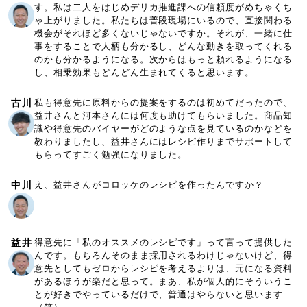
す。私は二人をはじめデリカ推進課への信頼度がめちゃくち
ゃ上がりました。私たちは普段現場にいるので、直接関わる
機会がそれほど多くないじゃないですか。それが、一緒に仕
事をすることで人柄も分かるし、どんな動きを取ってくれる
のかも分かるようになる。次からはもっと頼れるようになる
し、相乗効果もどんどん生まれてくると思います。
古川
私も得意先に原料からの提案をするのは初めてだったので、
益井さんと河本さんには何度も助けてもらいました。商品知
識や得意先のバイヤーがどのような点を見ているのかなどを
教わりましたし、益井さんにはレシピ作りまでサポートして
もらってすごく勉強になりました。
中川
え、益井さんがコロッケのレシピを作ったんですか？
益井
得意先に「私のオススメのレシピです」って言って提供した
んです。もちろんそのまま採用されるわけじゃないけど、得
意先としてもゼロからレシピを考えるよりは、元になる資料
があるほうが楽だと思って。まあ、私が個人的にそういうこ
とが好きでやっているだけで、普通はやらないと思います