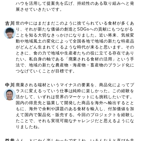
ハウを活用して提案先を広げ、持続性のある取り組みへと発
展させていきたいです。
古川
世の中にはまだまだこのように捨てられている食材が多くあ
り、それが新たな価値の創造とSDGsへの貢献にもつながる
ことを知る大切なきっかけになりました。近い将来、気候変
動や地域風土の変化によって全国各地で地域の新たな特産品
がどんどん生まれてくるような時代が来ると思います。その
ときに、食の力で地域や生産者たちの役に立てる存在であり
たい。私自身の軸である「廃棄される食材の活用」という手
法で、地域の新たな農産物・海産物・畜産物のブランド化に
つなげていくことが目標です。
中川
廃棄される端材というマイナスの要素を、商品化によってプ
ラスに変えるっていう仕事は純粋に楽しかった。この経験を
活かして、いずれは世界のマーケットにも挑戦したいです。
国内の得意先と協業して開発した商品を海外へ輸出するとと
もに、海外で余剰や課題のある食材を輸入し、付加価値を加
えて国内で製品化・販売する。今回のプロジェクトを経験し
たことで、それも実現可能なチャレンジだと思えるようにな
りましたね。
益井
うん、とにかく楽しかったですよね。いろんな人と喜びを共