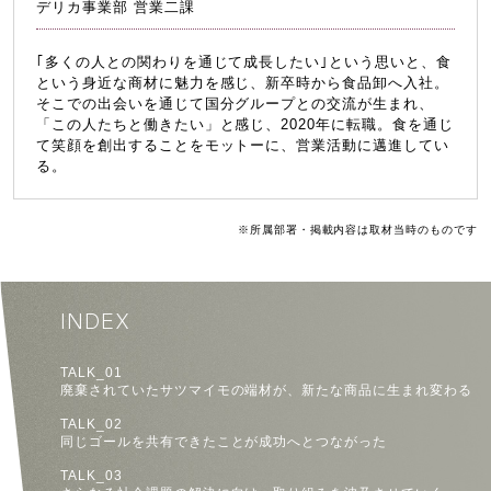
デリカ事業部 営業二課
｢多くの人との関わりを通じて成長したい｣という思いと、食
という身近な商材に魅力を感じ、新卒時から食品卸へ入社。
そこでの出会いを通じて国分グループとの交流が生まれ、
「この人たちと働きたい」と感じ、2020年に転職。食を通じ
て笑顔を創出することをモットーに、営業活動に邁進してい
る。
※所属部署・掲載内容は取材当時のものです
INDEX
TALK_01
廃棄されていたサツマイモの端材が、新たな商品に生まれ変わる
TALK_02
同じゴールを共有できたことが成功へとつながった
TALK_03