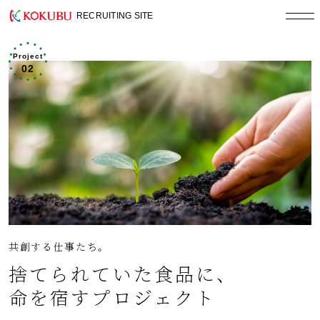
RECRUITING SITE
About
Project
02
企業研究はココから！
企業研究はココから！
Interview
国分の社員たち
INDEX
社員密着映像
共創する仕事たち。
捨てられていた食品に、
Project
命を宿すプロジェクト
共創する仕事たち。