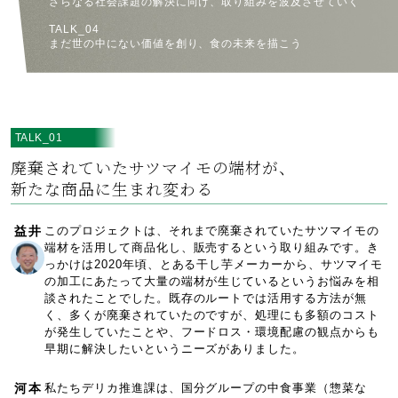
さらなる社会課題の解決に向け、取り組みを波及させていく
TALK_04
まだ世の中にない価値を創り、食の未来を描こう
TALK_01
廃棄されていたサツマイモの端材が、
新たな商品に生まれ変わる
益井
このプロジェクトは、それまで廃棄されていたサツマイモの
端材を活用して商品化し、販売するという取り組みです。き
っかけは2020年頃、とある干し芋メーカーから、サツマイモ
の加工にあたって大量の端材が生じているというお悩みを相
談されたことでした。既存のルートでは活用する方法が無
く、多くが廃棄されていたのですが、処理にも多額のコスト
が発生していたことや、フードロス・環境配慮の観点からも
早期に解決したいというニーズがありました。
河本
私たちデリカ推進課は、国分グループの中食事業（惣菜な