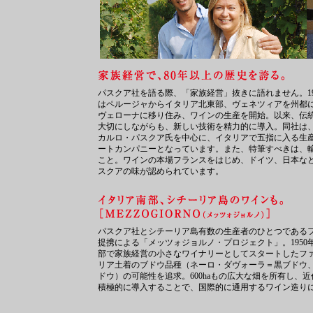
パスクア社を語る際、「家族経営」抜きに語れません。19
はペルージャからイタリア北東部、ヴェネツィアを州都
ヴェローナに移り住み、ワインの生産を開始。以来、伝
大切にしながらも、新しい技術を精力的に導入。同社は
カルロ・パスクア氏を中心に、イタリアで五指に入る生
ートカンパニーとなっています。また、特筆すべきは、輸
こと。ワインの本場フランスをはじめ、ドイツ、日本など
スクアの味が認められています。
パスクア社とシチーリア島有数の生産者のひとつである
提携による「メッツォジョルノ・プロジェクト」。1950
部で家族経営の小さなワイナリーとしてスタートしたフ
リア土着のブドウ品種（ネーロ・ダヴォーラ＝黒ブドウ
ドウ）の可能性を追求。600haもの広大な畑を所有し、
積極的に導入することで、国際的に通用するワイン造り