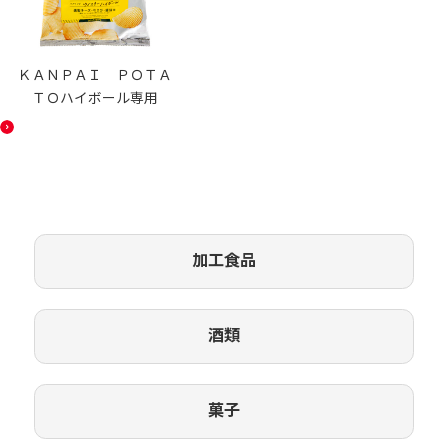
ＫＡＮＰＡＩ ＰＯＴＡ
ＴＯハイボール専用
加工食品
酒類
菓子