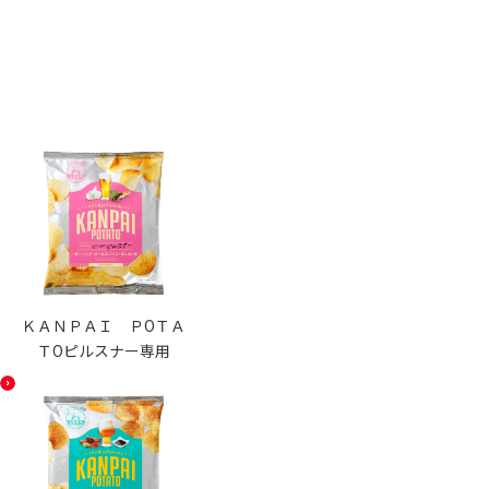
ＫＡＮＰＡＩ ＰОＴＡ
ＴОピルスナー専用