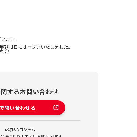
ざいます。
5年7月1日にオープンいたしました。
ます。
ます。
に関する
お問い合わせ
で問い合わせる
(株)T&Dロジテム
880 北海道札幌市東区丘珠町555番地4