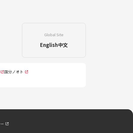
Global Site
English
中文
国分ノオト
シー