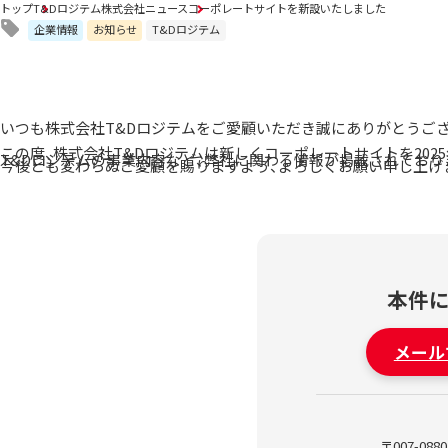
トップ
T&Dロジテム株式会社ニュース
コーポレートサイトを新設いたしました
企業情報
お知らせ
T&Dロジテム
いつも株式会社T&Dロジテムをご愛顧いただき誠にありがとうご
この度、株式会社T&Dロジテムは新しくコーポレートサイトを202
T&Dロジテムの事業内容など、弊社に関わる情報が掲載されており
今後とも変わらぬご愛顧を賜りますよう、よろしくお願い申し上げ
本件
メール
〒007-0